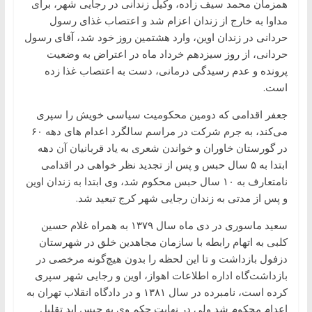
همزمان محمد سیف زاده، وکیل زندانی در رجایی شهر، برای
مداوا به خارج از زندان اعزام شد و اعتصاب غذای رسول
حردانی در زندان اوین، وارد هشتمین روز خود شد، آقای رسول
حردانی، از روز سیزدهم خرداد ماه در اعتراض به وضعیت
پرونده و عدم رسیدگی درمانی، دست به اعتصاب غذا زده
است.
جعفر اقدامی که دومین محکومیت سیاسی خویش را سپری
می‌کند، به جرم شرکت در مراسم سالگرد اعدام های دهه ۶۰
در گورستان خاوران و خواندن شعری به یاد قربانیان آن دهه
ابتدا به ۵ سال حبس و پس از تجدید نظر خواهی در اقدامی
نامتعارف به ۱۰ سال حبس محکوم شد، وی ابتدا به زندان اوین
و پس از مدتی به زندان رجایی شهر کرج تبعید شد.
سعید ماسوری در دی ماه سال ۱۳۷۹ به همراه غلام حسین
کلبی به اتهام رابطه با سازمان مجاهدین خلق در شهرستان
دزفول بازداشت و تا این لحظه را بدون هیچ‌گونه مرخصی در
بازداشت‌گاه اداره اطلاعات اهواز، اوین و رجایی شهر سپری
کرده است، نامبرده در سال ۱۳۸۱ و در دادگاه انقلاب تهران به
اعدام محکوم شد ولی در ‌‌نهایت حکم وی به حبس ابد تقلیل