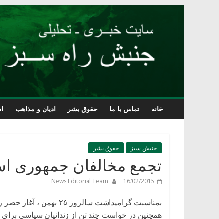
Skip
to
content
خانه
تماس با ما
حقوق بشر
ادیان و مذاهب
اد
جنبش سبز
حقوق بشر
تجمع مخالفان جمهوری اسلامی در س
News Editorial Team
16/02/2015
بمناسبت گرامیداشت سالرو
همچنین در خواست چند تن از زندانیان سیاسی برای ح