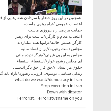
همچنین در اين روز حضار با سردادن شعارهایی از قب
اعتصاب عمومی //راه رهایی ماست،
حمایت مردمی راه پیروزی ماست
اعتصاب معام و کارگر//نن‍ است برای رهبر
کارگر دستش خالیه//رانتها همه میلیاردیه
مجلس دست رهبریه//پر از فساد مالیه
مجلس به این بی غیرتی//هرگز ندیده ملتی
ای مجلس رشوه خوار//استعفاء، استعفاء
حقوق هر انسانی//حق کار، حق دگر اندیشی
زندانی سیاسی،موسوی، کروبی، رهنورد//آزاد باید گر
what do we want//democracy in Iran
Stop execution in Iran
Down with dictator
Terrorist, Terrorist//shame on you